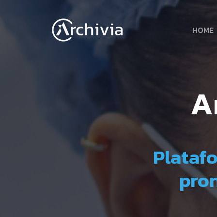
HOME
A
Platafo
pron