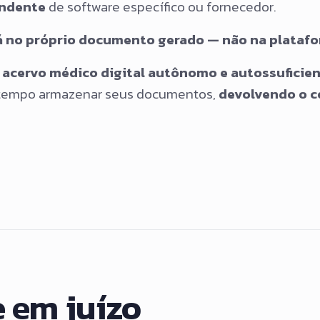
endente
de software específico ou fornecedor.
stá no próprio documento gerado — não na plataf
m
acervo médico digital autônomo e autossuficie
o tempo armazenar seus documentos,
devolvendo o c
 em juízo